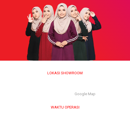
LOKASI SHOWROOM
APS GROUP INDUSTRY SDN BHD (1126661-M)
55/G, Jalan Pahat H/15H, Seksyen 15, 40200, Shah Alam,
Selangor Darul Ehsan. |
Google Map
WAKTU OPERASI
Isnin hingga Jumaat (9.00 am – 6.00 pm)
Sabtu (9.00 am – 1.00 pm)
Ahad & Cuti Umum – TUTUP