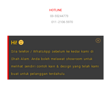
HOTLINE
(Office)
03-55244773
(Hotline)
011 -2106 5970
Hi!
Sila telefon / WhatsApp sebelum ke kedai kami di
Shah Alam. Anda boleh melawat showroom untuk
melihat sendiri contoh kain & design yang telah kami
buat untuk pelanggan terdahulu.