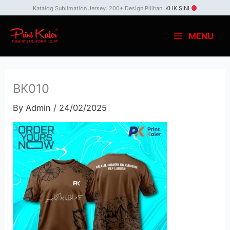
Skip
Katalog Sublimation Jersey. 200+ Design Pilihan.
KLIK SINI
to
MENU
content
BK010
By
Admin
/
24/02/2025