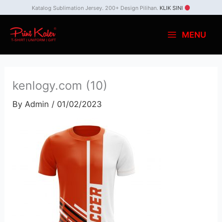
Skip
Katalog Sublimation Jersey. 200+ Design Pilihan.
KLIK SINI
to
MENU
content
kenlogy.com (10)
By
Admin
/
01/02/2023