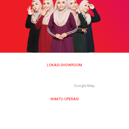
LOKASI SHOWROOM
APS GROUP INDUSTRY SDN BHD (1126661-M)
55/G, Jalan Pahat H/15H, Seksyen 15, 40200, Shah Alam,
Selangor Darul Ehsan. |
Google Map
WAKTU OPERASI
Isnin hingga Jumaat (9.00 am – 6.00 pm)
Sabtu (9.00 am – 1.00 pm)
Ahad & Cuti Umum – TUTUP