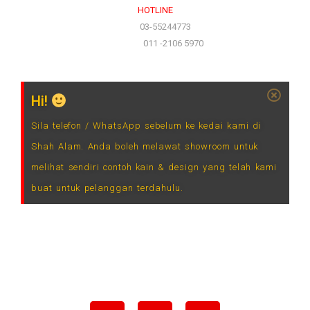
HOTLINE
(Office)
03-55244773
(Hotline)
011 -2106 5970
Hi!
Sila telefon / WhatsApp sebelum ke kedai kami di
Shah Alam. Anda boleh melawat showroom untuk
melihat sendiri contoh kain & design yang telah kami
buat untuk pelanggan terdahulu.
F
I
L