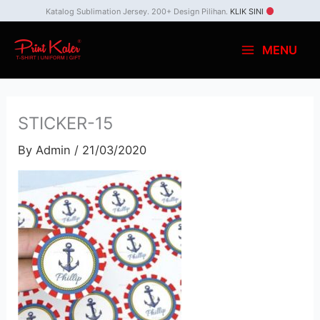
Skip
Katalog Sublimation Jersey. 200+ Design Pilihan.
KLIK SINI
to
MENU
content
STICKER-15
By
Admin
/
21/03/2020