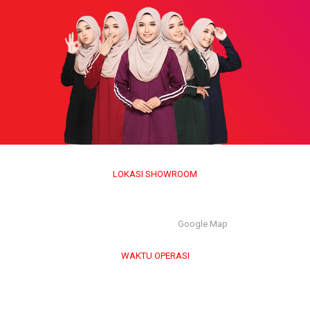
LOKASI SHOWROOM
APS GROUP INDUSTRY SDN BHD (1126661-M)
55/G, Jalan Pahat H/15H, Seksyen 15, 40200, Shah Alam,
Selangor Darul Ehsan. |
Google Map
WAKTU OPERASI
Isnin hingga Jumaat (9.00 am – 6.00 pm)
Sabtu (9.00 am – 1.00 pm)
Ahad & Cuti Umum – TUTUP