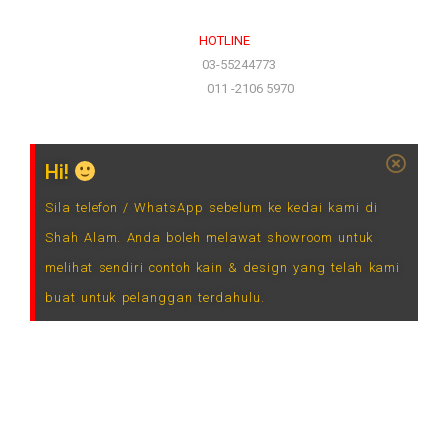
HOTLINE
(Office)
03-55244773
(Hotline)
011 -2106 5970
Hi!
Sila telefon / WhatsApp sebelum ke kedai kami di
Shah Alam. Anda boleh melawat showroom untuk
melihat sendiri contoh kain & design yang telah kami
buat untuk pelanggan terdahulu.