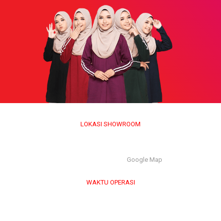
LOKASI SHOWROOM
APS GROUP INDUSTRY SDN BHD (1126661-M)
55/G, Jalan Pahat H/15H, Seksyen 15, 40200, Shah Alam,
Selangor Darul Ehsan. |
Google Map
WAKTU OPERASI
Isnin hingga Jumaat (9.00 am – 6.00 pm)
Sabtu (9.00 am – 1.00 pm)
Ahad & Cuti Umum – TUTUP