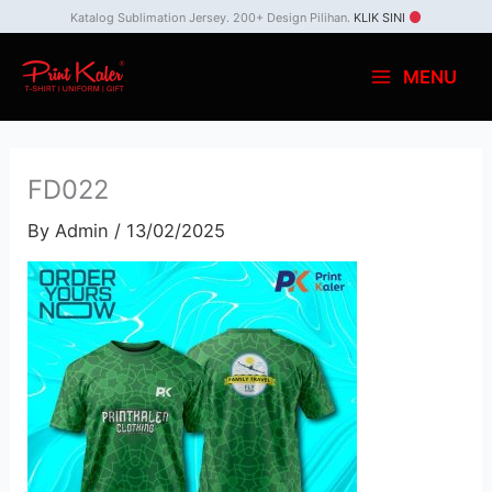
Skip
Katalog Sublimation Jersey. 200+ Design Pilihan.
KLIK SINI
to
MENU
content
FD022
By
Admin
/
13/02/2025