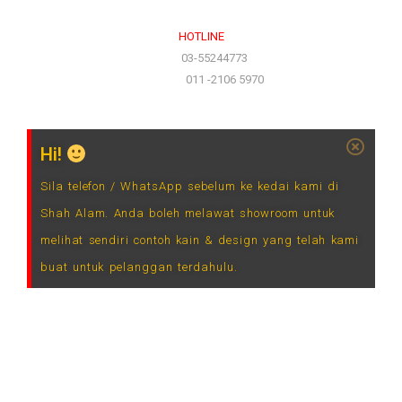
HOTLINE
(Office)
03-55244773
(Hotline)
011 -2106 5970
Hi!
Sila telefon / WhatsApp sebelum ke kedai kami di
Shah Alam. Anda boleh melawat showroom untuk
melihat sendiri contoh kain & design yang telah kami
buat untuk pelanggan terdahulu.