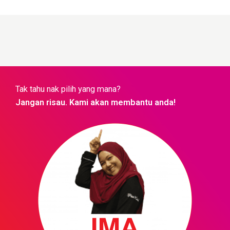
Tak tahu nak pilih yang mana?
Jangan risau. Kami akan membantu anda!