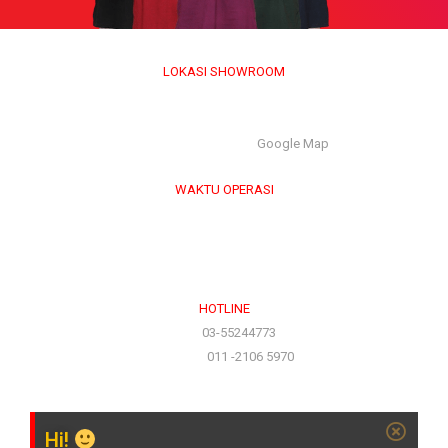
LOKASI SHOWROOM
APS GROUP INDUSTRY SDN BHD (1126661-M)
55/G, Jalan Pahat H/15H, Seksyen 15, 40200, Shah Alam,
Selangor Darul Ehsan. |
Google Map
WAKTU OPERASI
Isnin hingga Jumaat (9.00 am – 6.00 pm)
Sabtu (9.00 am – 1.00 pm)
Ahad & Cuti Umum – TUTUP
HOTLINE
(Office)
03-55244773
(Hotline)
011 -2106 5970
Hi!