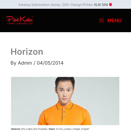
Skip
Katalog Sublimation Jersey. 200+ Design Pilihan.
KLIK SINI
to
MENU
content
Horizon
By
Admin
/
04/05/2014