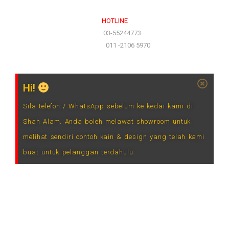
HOTLINE
(Office)
03-55244773
(Hotline)
011 -2106 5970
Hi!
Sila telefon / WhatsApp sebelum ke kedai kami di
Shah Alam. Anda boleh melawat showroom untuk
melihat sendiri contoh kain & design yang telah kami
buat untuk pelanggan terdahulu.