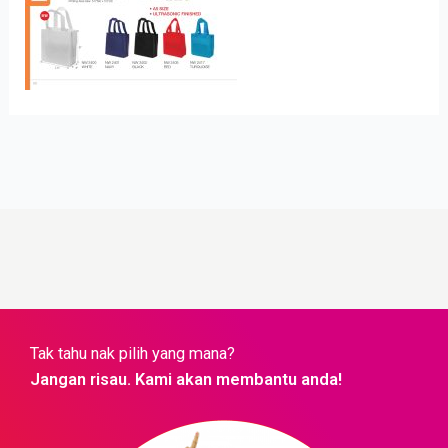
Tak tahu nak pilih yang mana?
Jangan risau. Kami akan membantu anda!