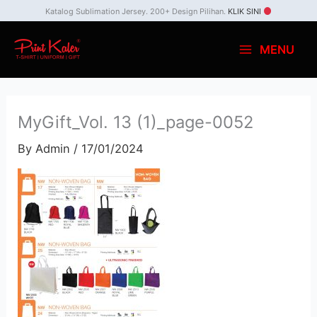
Skip
Katalog Sublimation Jersey. 200+ Design Pilihan.
KLIK SINI
to
MENU
content
MyGift_Vol. 13 (1)_page-0052
By
Admin
/
17/01/2024