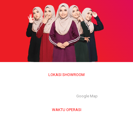
LOKASI SHOWROOM
APS GROUP INDUSTRY SDN BHD (1126661-M)
55/G, Jalan Pahat H/15H, Seksyen 15, 40200, Shah Alam,
Selangor Darul Ehsan. |
Google Map
WAKTU OPERASI
Isnin hingga Jumaat (9.00 am – 6.00 pm)
Sabtu (9.00 am – 1.00 pm)
Ahad & Cuti Umum – TUTUP