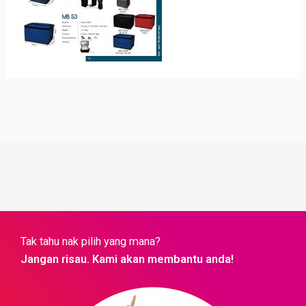
Tak tahu nak pilih yang mana?
Jangan risau. Kami akan membantu anda!