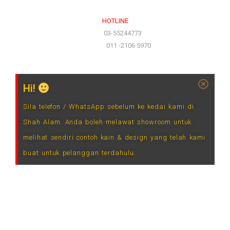
HOTLINE
(Office)
03-55244773
(Hotline)
011 -2106 5970
Hi!
Sila telefon / WhatsApp sebelum ke kedai kami di
Shah Alam. Anda boleh melawat showroom untuk
melihat sendiri contoh kain & design yang telah kami
buat untuk pelanggan terdahulu.