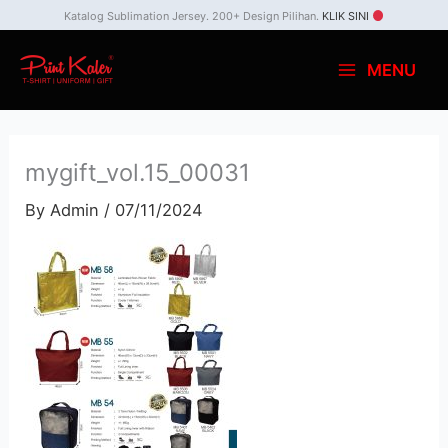
Skip
Katalog Sublimation Jersey. 200+ Design Pilihan.
KLIK SINI
to
MENU
content
mygift_vol.15_00031
By
Admin
/
07/11/2024