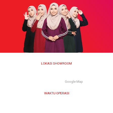
LOKASI SHOWROOM
APS GROUP INDUSTRY SDN BHD (1126661-M)
55/G, Jalan Pahat H/15H, Seksyen 15, 40200, Shah Alam,
Selangor Darul Ehsan. |
Google Map
WAKTU OPERASI
Isnin hingga Jumaat (9.00 am – 6.00 pm)
Sabtu (9.00 am – 1.00 pm)
Ahad & Cuti Umum – TUTUP