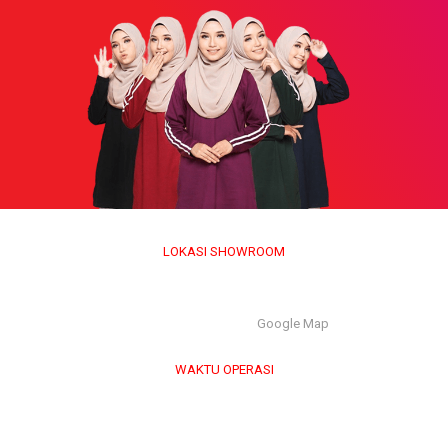
LOKASI SHOWROOM
APS GROUP INDUSTRY SDN BHD (1126661-M)
55/G, Jalan Pahat H/15H, Seksyen 15, 40200, Shah Alam,
Selangor Darul Ehsan. |
Google Map
WAKTU OPERASI
Isnin hingga Jumaat (9.00 am – 6.00 pm)
Sabtu (9.00 am – 1.00 pm)
Ahad & Cuti Umum – TUTUP