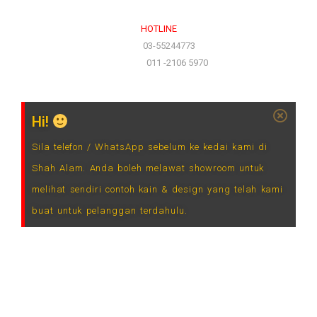
HOTLINE
(Office)
03-55244773
(Hotline)
011 -2106 5970
Hi!
Sila telefon / WhatsApp sebelum ke kedai kami di
Shah Alam. Anda boleh melawat showroom untuk
melihat sendiri contoh kain & design yang telah kami
buat untuk pelanggan terdahulu.