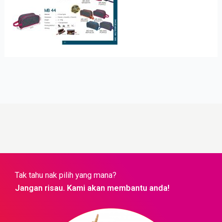
Tak tahu nak pilih yang mana?
Jangan risau. Kami akan membantu anda!