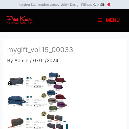
Skip
Katalog Sublimation Jersey. 200+ Design Pilihan.
KLIK SINI
to
MENU
content
mygift_vol.15_00033
By
Admin
/
07/11/2024