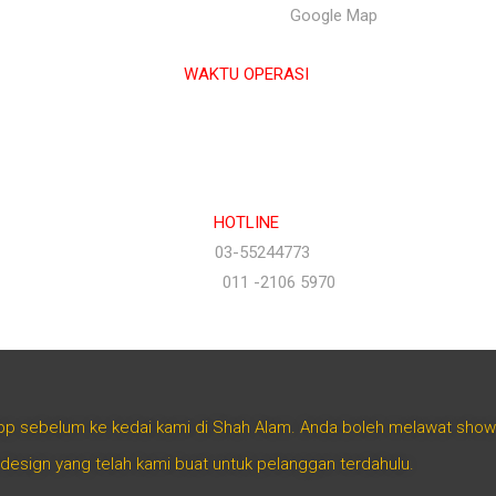
Selangor Darul Ehsan. |
Google Map
WAKTU OPERASI
Isnin hingga Jumaat (9.00 am – 6.00 pm)
Sabtu (9.00 am – 1.00 pm)
Ahad & Cuti Umum – TUTUP
HOTLINE
(Office)
03-55244773
(Hotline)
011 -2106 5970
App sebelum ke kedai kami di Shah Alam. Anda boleh melawat sho
 design yang telah kami buat untuk pelanggan terdahulu.