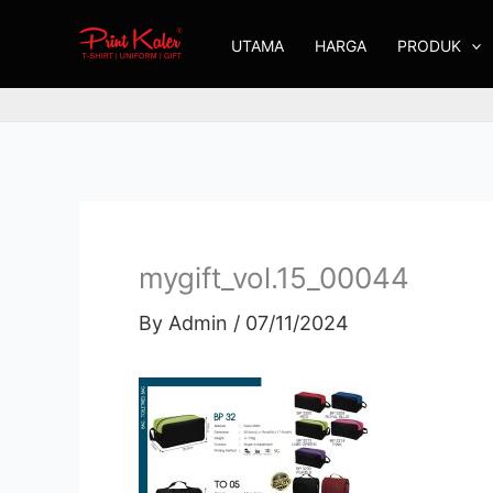
Skip
UTAMA
HARGA
PRODUK
to
content
mygift_vol.15_00044
By
Admin
/
07/11/2024