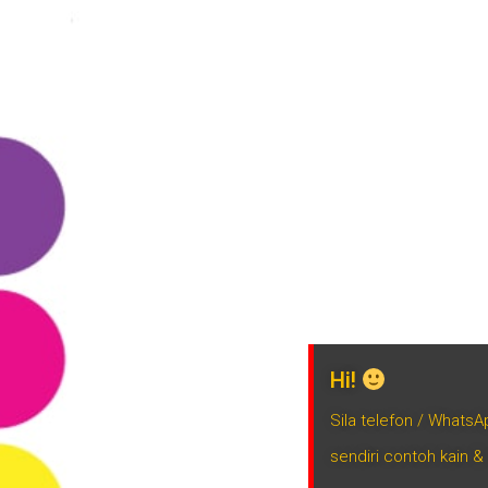
Hi!
Sila telefon / Whats
sendiri contoh kain &