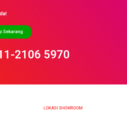
da!
p Sekarang
11-2106 5970
LOKASI SHOWROOM
APS GROUP INDUSTRY SDN BHD (1126661-M)
55/G, Jalan Pahat H/15H, Seksyen 15, 40200, Shah Alam,