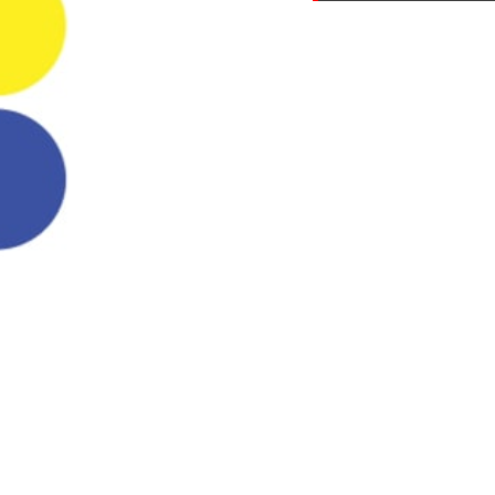
Your search: Print Kaler |
Facebook
Tempah Baju | Cetak Baju | Baju Korp
Kedai Tshirt | Kedai Baju | Kilang Jah