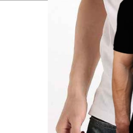
int Tshirt Murah | Tempah Tshirt |
aju Shah Alam | Kilang Sublimation |
shirt | Kilang Pakaian | Cenderahati |