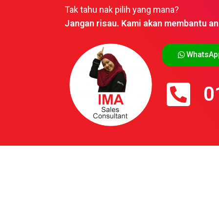
Tak tahu nak pilih yang mana?
Jangan risau. Kami akan membantu an
WhatsAp
0