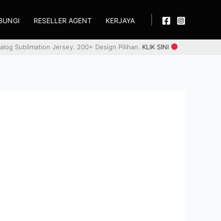
BUNGI
RESELLER AGENT
KERJAYA
alog Sublimation Jersey. 200+ Design Pilihan.
KLIK SINI