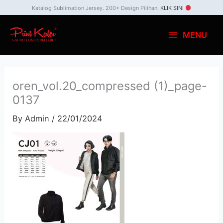
Skip
Katalog Sublimation Jersey. 200+ Design Pilihan.
KLIK SINI
to
MENU
content
oren_vol.20_compressed (1)_page-
0137
By
Admin
/
22/01/2024