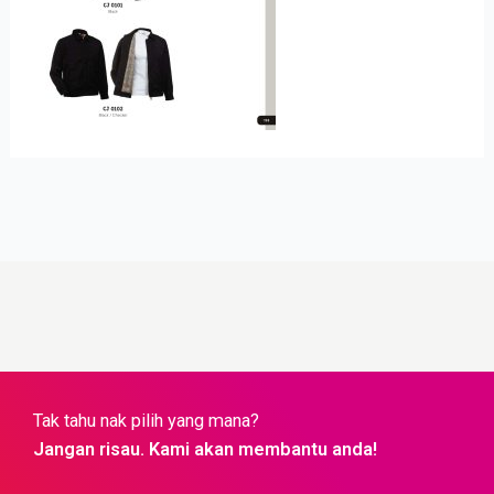
Tak tahu nak pilih yang mana?
Jangan risau. Kami akan membantu anda!