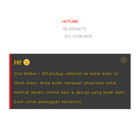
Ahad & Cuti Umum – TUTUP
HOTLINE
(Office)
03-55244773
(Hotline)
011 -2106 5970
Hi!
Sila telefon / WhatsApp sebelum ke kedai kami di
Shah Alam. Anda boleh melawat showroom untuk
melihat sendiri contoh kain & design yang telah kami
buat untuk pelanggan terdahulu.