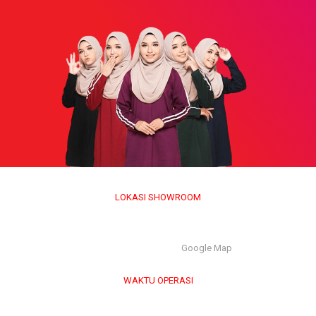
LOKASI SHOWROOM
APS GROUP INDUSTRY SDN BHD (1126661-M)
55/G, Jalan Pahat H/15H, Seksyen 15, 40200, Shah Alam,
Selangor Darul Ehsan. |
Google Map
WAKTU OPERASI
Isnin hingga Jumaat (9.00 am – 6.00 pm)
Sabtu (9.00 am – 1.00 pm)