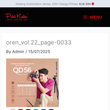
Skip
Katalog Sublimation Jersey. 200+ Design Pilihan.
KLIK SINI
to
MENU
content
oren_vol.22_page-0033
By
Admin
/
15/07/2025