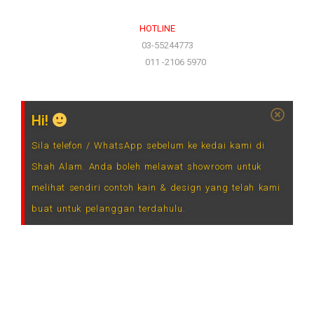
HOTLINE
(Office)
03-55244773
(Hotline)
011 -2106 5970
Hi!
Sila telefon / WhatsApp sebelum ke kedai kami di
Shah Alam. Anda boleh melawat showroom untuk
melihat sendiri contoh kain & design yang telah kami
buat untuk pelanggan terdahulu.