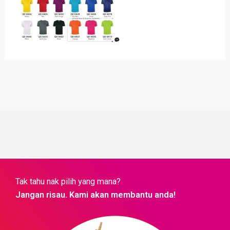
Tak tahu nak pilih yang mana?
Jangan risau. Kami akan membantu anda!