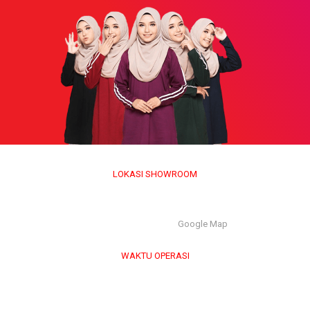
LOKASI SHOWROOM
APS GROUP INDUSTRY SDN BHD (1126661-M)
55/G, Jalan Pahat H/15H, Seksyen 15, 40200, Shah Alam,
Selangor Darul Ehsan. |
Google Map
WAKTU OPERASI
Isnin hingga Jumaat (9.00 am – 6.00 pm)
Sabtu (9.00 am – 1.00 pm)
Ahad & Cuti Umum – TUTUP