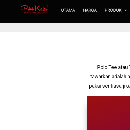
Skip
UTAMA
HARGA
PRODUK
to
content
Polo Tee atau 
tawarkan adalah m
pakai sentiasa ji