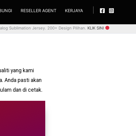
BUNGI
RESELLER AGENT
KERJAYA
alog Sublimation Jersey. 200+ Design Pilihan.
KLIK SINI
aliti yang kami
a. Anda pasti akan
ulam dan di cetak.