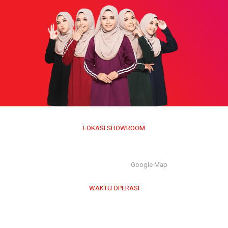
LOKASI SHOWROOM
APS GROUP INDUSTRY SDN BHD (1126661-M)
55/G, Jalan Pahat H/15H, Seksyen 15, 40200, Shah Alam,
Selangor Darul Ehsan. |
Google Map
WAKTU OPERASI
Isnin hingga Jumaat (9.00 am – 6.00 pm)
Sabtu (9.00 am – 1.00 pm)
Ahad & Cuti Umum – TUTUP