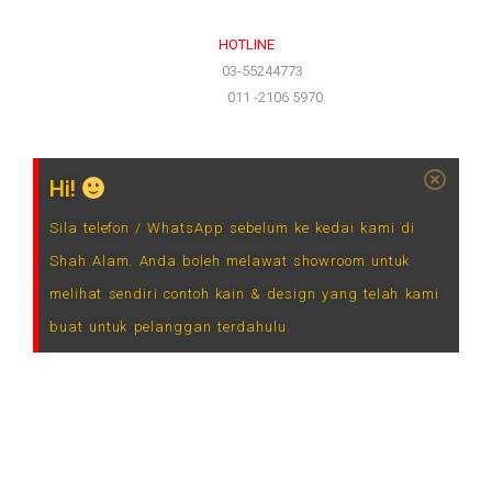
HOTLINE
(Office)
03-55244773
(Hotline)
011 -2106 5970
Hi!
Sila telefon / WhatsApp sebelum ke kedai kami di
Shah Alam. Anda boleh melawat showroom untuk
melihat sendiri contoh kain & design yang telah kami
buat untuk pelanggan terdahulu.