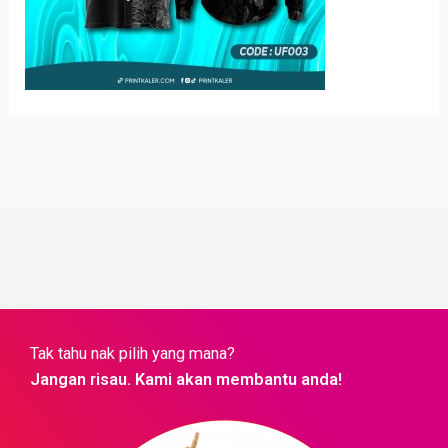
Tak tahu nak pilih yang mana?
Jangan risau. Kami akan membantu anda!