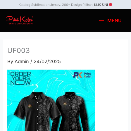
Skip
Katalog Sublimation Jersey. 200+ Design Pilihan.
KLIK SINI
to
MENU
content
UF003
By
Admin
/
24/02/2025