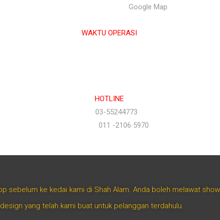
Selangor Darul Ehsan. |
Google Map
WAKTU OPERASI
Isnin hingga Jumaat (9.00 am – 6.00 pm)
Sabtu (9.00 am – 1.00 pm)
Ahad & Cuti Umum – TUTUP
HOTLINE
(Office)
03-55244773
(Hotline)
011 -2106 5970
App sebelum ke kedai kami di Shah Alam. Anda boleh melawat sho
 design yang telah kami buat untuk pelanggan terdahulu.