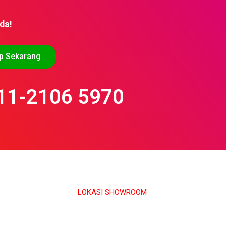
da!
p Sekarang
11-2106 5970
LOKASI SHOWROOM
APS GROUP INDUSTRY SDN BHD (1126661-M)
55/G, Jalan Pahat H/15H, Seksyen 15, 40200, Shah Alam,