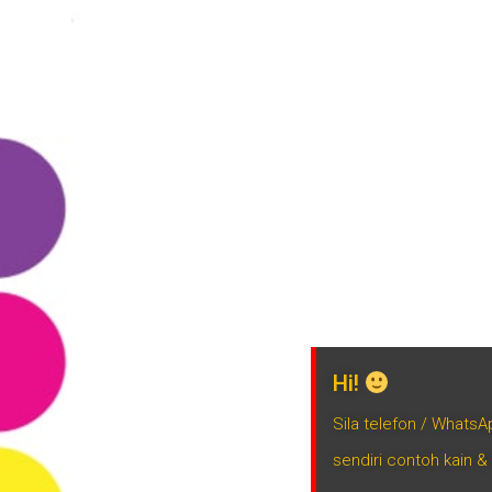
Hi!
Sila telefon / Whats
sendiri contoh kain &