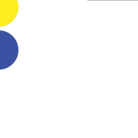
Your search: Print Kaler |
Facebook
Tempah Baju | Cetak Baju | Baju Korp
Kedai Tshirt | Kedai Baju | Kilang Jah