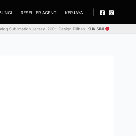
BUNGI
RESELLER AGENT
KERJAYA
alog Sublimation Jersey. 200+ Design Pilihan.
KLIK SINI