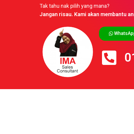
Tak tahu nak pilih yang mana?
Jangan risau. Kami akan membantu an
WhatsAp
0