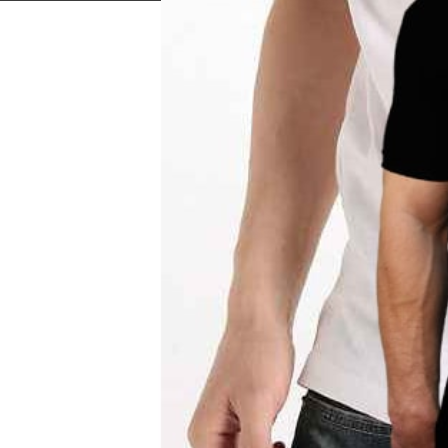
int Tshirt Murah | Tempah Tshirt |
aju Shah Alam | Kilang Sublimation |
shirt | Kilang Pakaian | Cenderahati |