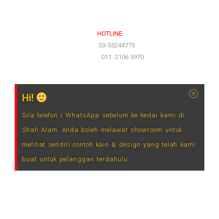
Ahad & Cuti Umum – TUTUP
HOTLINE
(Office)
03-55244773
(Hotline)
011 -2106 5970
Hi!
Sila telefon / WhatsApp sebelum ke kedai kami di
Shah Alam. Anda boleh melawat showroom untuk
melihat sendiri contoh kain & design yang telah kami
buat untuk pelanggan terdahulu.