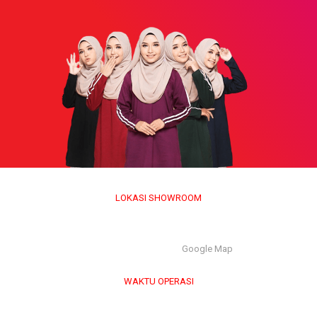
LOKASI SHOWROOM
APS GROUP INDUSTRY SDN BHD (1126661-M)
55/G, Jalan Pahat H/15H, Seksyen 15, 40200, Shah Alam,
Selangor Darul Ehsan. |
Google Map
WAKTU OPERASI
Isnin hingga Jumaat (9.00 am – 6.00 pm)
Sabtu (9.00 am – 1.00 pm)