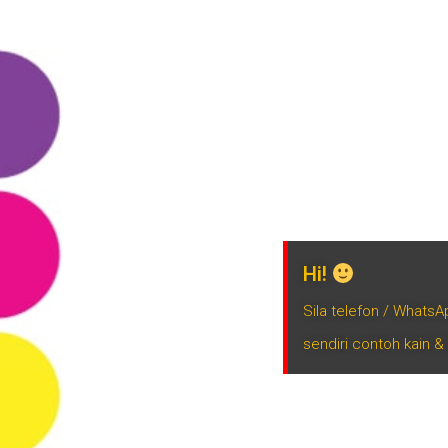
Hi!
Sila telefon / Whats
sendiri contoh kain &