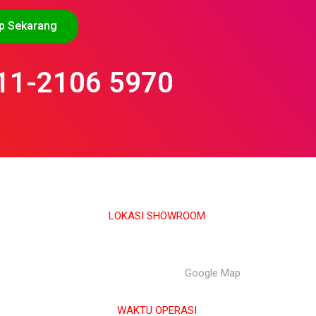
p Sekarang
11-2106 5970
LOKASI SHOWROOM
APS GROUP INDUSTRY SDN BHD (1126661-M)
55/G, Jalan Pahat H/15H, Seksyen 15, 40200, Shah Alam,
Selangor Darul Ehsan. |
Google Map
WAKTU OPERASI