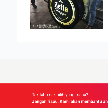
Tak tahu nak pilih yang mana?
Jangan risau. Kami akan membantu an