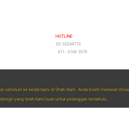
Isnin hingga Jumaat (9.00 am – 6.00 pm)
Sabtu (9.00 am – 1.00 pm)
Ahad & Cuti Umum – TUTUP
HOTLINE
(Office)
03-55244773
(Hotline)
011 -2106 5970
App sebelum ke kedai kami di Shah Alam. Anda boleh melawat sho
 design yang telah kami buat untuk pelanggan terdahulu.