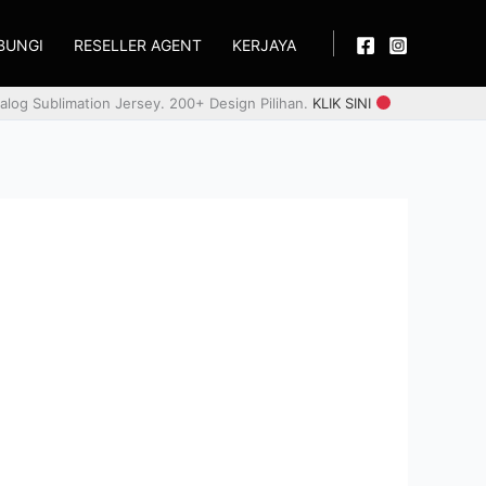
BUNGI
RESELLER AGENT
KERJAYA
alog Sublimation Jersey. 200+ Design Pilihan.
KLIK SINI